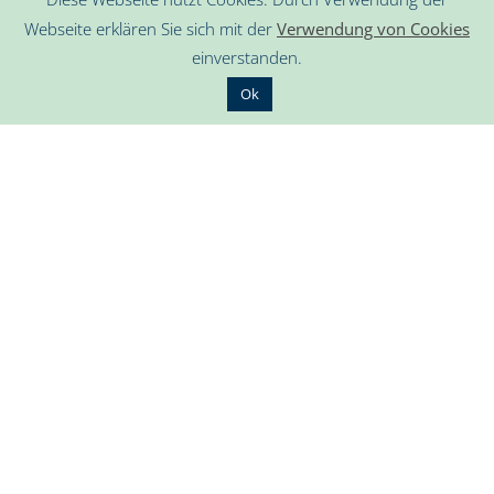
sächsischem Akzent stolz wie Ö
[...]
Webseite erklären Sie sich mit der
Verwendung von Cookies
einverstanden.
Ok
Alles roger in Kambodscha
17.07.2015
Kategorien:
Kambodscha