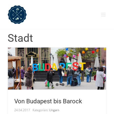
Zum
Inhalt
springen
Stadt
Von Budapest bis Barock
24.04.2017
Kategorien:
Ungarn