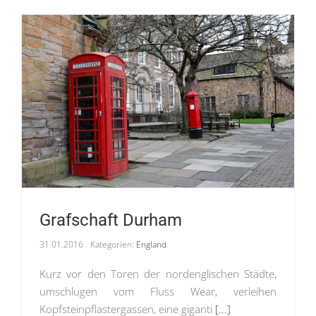
Grafschaft Durham
31.01.2016
Kategorien:
England
Kurz vor den Toren der nordenglischen Städte,
umschlugen vom Fluss Wear, verleihen
Kopfsteinpflastergassen, eine giganti
[...]