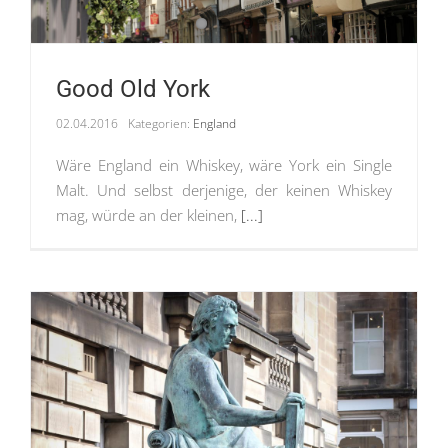
Good Old York
02.04.2016
Kategorien:
England
Wäre England ein Whiskey, wäre York ein Single
Malt. Und selbst derjenige, der keinen Whiskey
mag, würde an der kleinen,
[...]