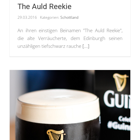
The Auld Reekie
29.03.2016
Kategorien:
Schottland
An ihren einstigen Beinamen "The Auld Reekie",
die alte Verräucherte, dem Edinburgh seinen
unzähligen tiefschwarz rauche
[...]