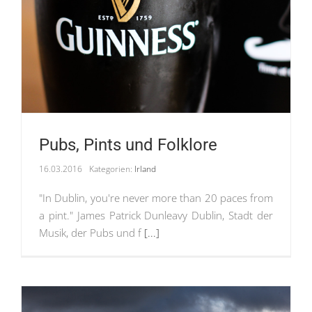
Pubs, Pints und Folklore
16.03.2016
Kategorien:
Irland
"In Dublin, you're never more than 20 paces from
a pint." James Patrick Dunleavy Dublin, Stadt der
Musik, der Pubs und f
[...]