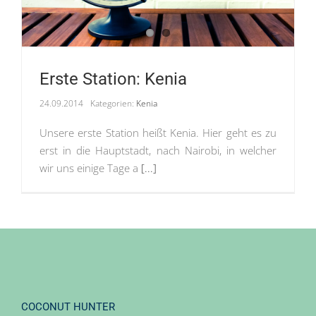
Erste Station: Kenia
24.09.2014
Kategorien:
Kenia
Unsere erste Station heißt Kenia. Hier geht es zu
erst in die Hauptstadt, nach Nairobi, in welcher
wir uns einige Tage a
[...]
COCONUT HUNTER