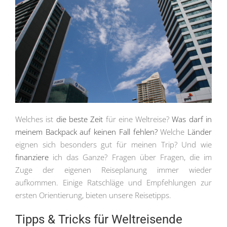
Welches ist
die beste Zeit
für eine Weltreise?
Was darf in
meinem Backpack auf keinen Fall fehlen?
Welche
Länder
eignen sich besonders gut für meinen Trip? Und wie
finanziere
ich das Ganze? Fragen über Fragen, die im
Zuge der eigenen Reiseplanung immer wieder
aufkommen. Einige Ratschläge und Empfehlungen zur
ersten Orientierung, bieten unsere Reisetipps.
Tipps & Tricks für Weltreisende